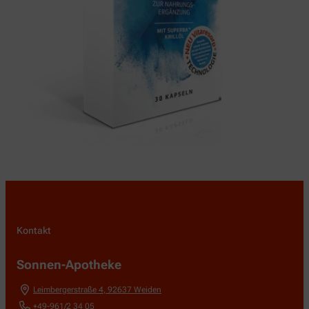
Kontakt
Sonnen-Apotheke
Leimbergerstraße 4
,
92637
Weiden
+49-961/2 34 05